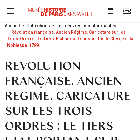
Go to menu
Go to content
Go to search
Accueil
Collections
Les oeuvres incontournables
Révolution française. Ancien Régime. Caricature sur les
Trois-Ordres : Le Tiers-Etat portant sur son dos le Clergé et la
Noblesse. 1789.
RÉVOLUTION
FRANÇAISE. ANCIEN
RÉGIME. CARICATURE
SUR LES TROIS-
ORDRES : LE TIERS-