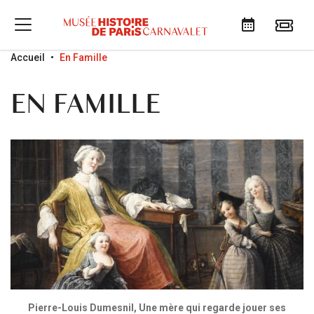
Go to menu
Go to content
Go to search
Accueil
En Famille
EN FAMILLE
Pierre-Louis Dumesnil, Une mère qui regarde jouer ses