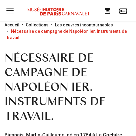
Go to menu
Go to content
Go to search
Accueil
Collections
Les oeuvres incontournables
Nécessaire de campagne de Napoléon Ier. Instruments de
travail.
NÉCESSAIRE DE
CAMPAGNE DE
NAPOLÉON IER.
INSTRUMENTS DE
TRAVAIL.
Biennais, Martin-Guillaume, né en 1764 à La Cochère,