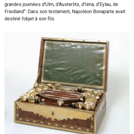
grandes journées d'Ulm, d'Austerlitz, d'Iéna, d'Eylau, de
Friedland". Dans son testament, Napoléon Bonaparte avait
destiné l’objet à son fils.
See 
See 
See 
See 
See 
See 
See 
See 
See 
See 
See 
See 
See 
See 
See 
See 
See 
See 
See 
See 