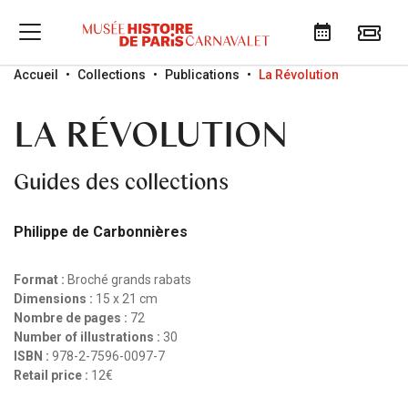
Go to menu
Go to content
Go to search
Accueil
Collections
Publications
La Révolution
LA RÉVOLUTION
Guides des collections
Philippe de Carbonnières
Format :
Broché grands rabats
Dimensions :
15 x 21 cm
Nombre de pages :
72
Number of illustrations :
30
ISBN :
978-2-7596-0097-7
Retail price :
12€