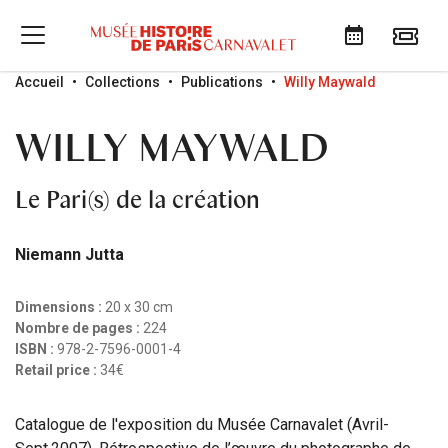
Go to menu
Go to content
Go to search
Accueil
Collections
Publications
Willy Maywald
WILLY MAYWALD
Le Pari(s) de la création
Niemann Jutta
Dimensions :
20 x 30 cm
Nombre de pages :
224
ISBN :
978-2-7596-0001-4
Retail price :
34€
Catalogue de l'exposition du Musée Carnavalet (Avril-