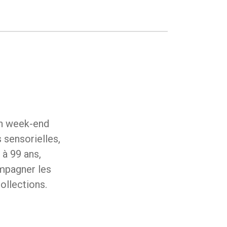
un week-end
 sensorielles,
 à 99 ans,
mpagner les
ollections.