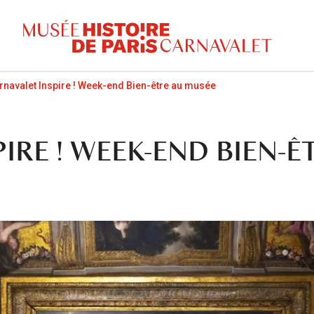
rnavalet Inspire ! Week-end Bien-être au musée
IRE ! WEEK-END BIEN-Ê