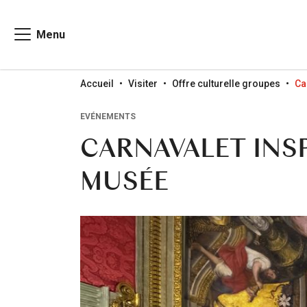
Menu
Go to menu
Go to content
Go to search
Accueil
Visiter
Offre culturelle groupes
Ca
EVÉNEMENTS
CARNAVALET INSP
MUSÉE