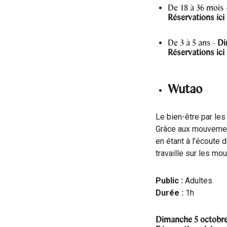
De 18 à 36 mois 
Réservations
ici
De 3 à 5 ans -
Di
Réservations
ici
Wutao
Le bien-être par le
Grâce aux mouvement
en étant à l’écoute
travaille sur les mo
Public :
Adultes
Durée :
1h
Dimanche 5 octobre