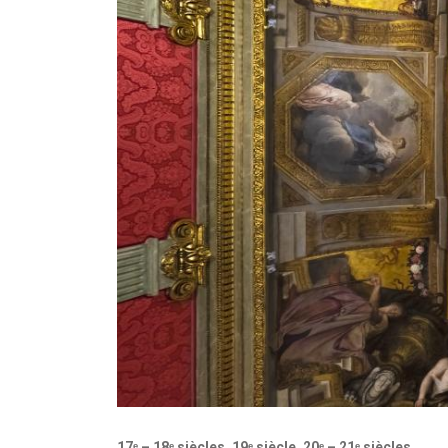
17ᵉ – 18ᵉ siècles, 19ᵉ siècle, 20ᵉ – 21ᵉ siècles