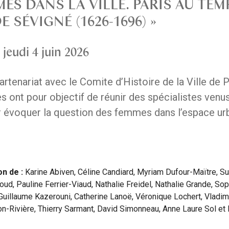
MES DANS LA VILLE. PARIS AU TEM
 SÉVIGNÉ (1626-1696) »
 jeudi 4 juin 2026
rtenariat avec le Comite d’Histoire de la Ville de P
s ont pour objectif de réunir des spécialistes venu
r évoquer la question des femmes dans l’espace urba
on de :
Karine Abiven, Céline Candiard, Myriam Dufour-Maïtre, S
oud, Pauline Ferrier-Viaud, Nathalie Freidel, Nathalie Grande, So
Guillaume Kazerouni, Catherine Lanoë, Véronique Lochert, Vladim
on-Rivière, Thierry Sarmant, David Simonneau, Anne Laure Sol et