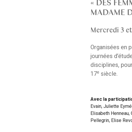
« DES FEM
MADAME DE
Mercredi 3 et
Organisées en pa
journées d’étude
disciplines, pou
e
17
siècle.
Avec la participati
Evain, Juliette Eymé
Elisabeth Henneau, 
Pellegrin, Elise Rev