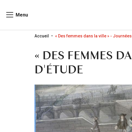
Menu
Go to menu
Go to content
Go to search
Accueil
« Des femmes dans la ville » - Journées
« DES FEMMES DA
D'ÉTUDE