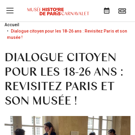
Go to menu
Go to content
Go to search
Accueil
Dialogue citoyen pour les 18-26 ans : Revisitez Paris et son
musée !
DIALOGUE CITOYEN
POUR LES 18-26 ANS :
REVISITEZ PARIS ET
SON MUSÉE !