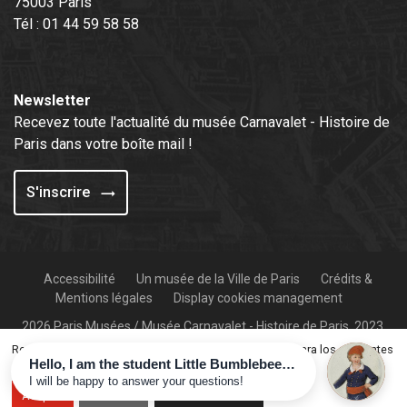
75003 Paris
Tél : 01 44 59 58 58
Newsletter
Recevez toute l'actualité du musée Carnavalet - Histoire de
Paris dans votre boîte mail !
S'inscrire
Accessibilité
Un musée de la Ville de Paris
Crédits &
Mentions légales
Display cookies management
2026 Paris Musées / Musée Carnavalet - Histoire de Paris, 2023.
Tout droits réservés.
Recopilamos y procesamos su información personal para los siguientes
propósitos :
system, tracking
.
Aceptar
Rechazar
Más información