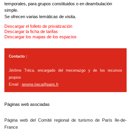
temporales, para grupos constituidos o en deambulación 
simple.
Se ofrecen varias temáticas de visita.
Descargar el folleto de privatización
Descargar la ficha de tarifas
Descargar los mapas de los espacios
Contacto :
Jérôme Tréca, encargado del mecenazgo y de los recursos
propios
Email :
jerome.treca@paris.fr
Páginas web asociadas
Página web del Comité regional de turismo de París Ile-de-
France