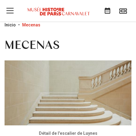
Go to menu
Go to content
Go to search
Inicio
Mecenas
MECENAS
Détail de l'escalier de Luynes