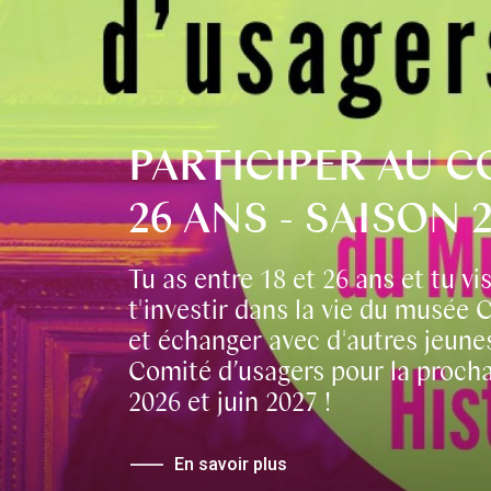
PARTICIPER AU C
26 ANS - SAISON 2
Tu as entre 18 et 26 ans et tu vi
t'investir dans la vie du musée 
et échanger avec d'autres jeunes 
Comité d’usagers pour la procha
2026 et juin 2027 !
En savoir plus